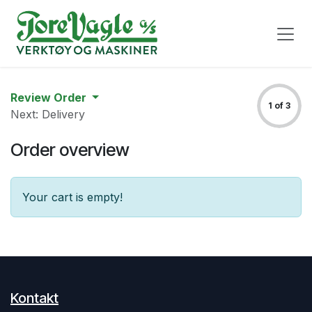
Skip to Content
Review Order
1 of 3
Next: Delivery
Order overview
Your cart is empty!
Kontakt